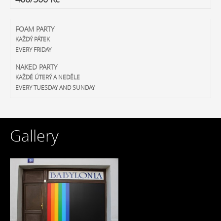
FOAM PARTY
KAŽDÝ PÁTEK
EVERY FRIDAY
NAKED PARTY
KAŽDÉ ÚTERÝ A NEDĚLE
EVERY TUESDAY AND SUNDAY
Gallery